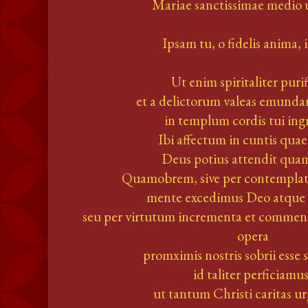
Mariae sanctissimae medio 
Ipsam tu, o fidelis anima, 
Ut enim spiritaliter purif
et a delictorum valeas emundar
in templum cordis tui ing
Ibi affectum in cuntis qua
Deus potius attendit qua
Quamobrem, sive per contemplat
mente excedimus Deo atque
seu per virtutum incrementa et comme
opera
promximis nostris sobrii esse
id taliter perficiamu
ut tantum Christi caritas ur