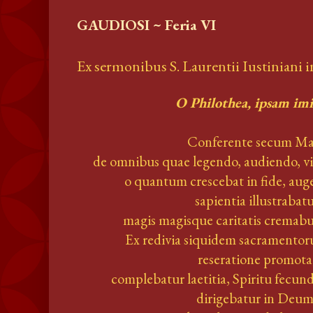
GAUDIOSI ~ Feria VI
Ex sermonibus S. Laurentii Iustiniani in
O Philothea, ipsam imi
Conferente secum Ma
de omnibus quae legendo, audiendo, v
o quantum crescebat in fide, aug
sapientia illustrabat
magis magisque caritatis cremabu
Ex redivia siquidem sacramento
reseratione promota
complebatur laetitia, Spiritu fecu
dirigebatur in Deu