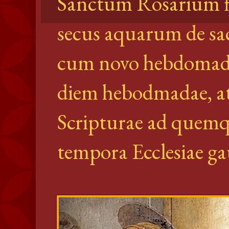
Sanctum Rosarium fl
secus aquarum de sa
cum novo hebdomad
diem hebodmadae, atq
Scripturae ad quem
tempora Ecclesiae gau